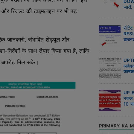
DOWN
जारी,
और रिजल्ट की टाइमलाइन पर भी पड़
सीटेट
RESU
 जानकारी, संभावित शेड्यूल और
डाउन
िशा-निर्देशों के साथ तैयार किया गया है, ताकि
UPTE
द अपडेट मिल सके।
आवेदन 
जानका
UP BO
नकल क
10 सा
PRIMARY KA M