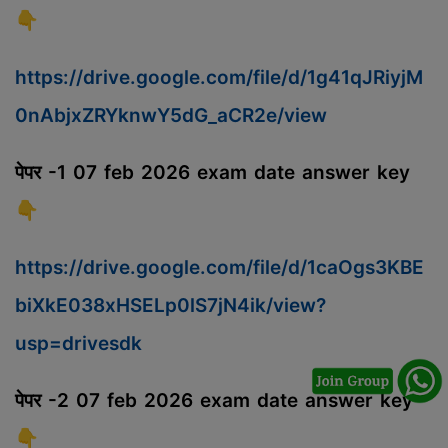
👇
https://drive.google.com/file/d/1g41qJRiyjM
0nAbjxZRYknwY5dG_aCR2e/view
पेपर -1 07 feb 2026 exam date answer key
👇
https://drive.google.com/file/d/1caOgs3KBE
biXkE038xHSELp0lS7jN4ik/view?
usp=drivesdk
पेपर -2 07 feb 2026 exam date answer key
👇