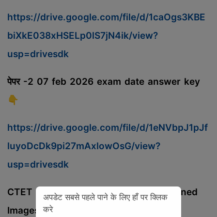
https://drive.google.com/file/d/1caOgs3KBE
biXkE038xHSELp0lS7jN4ik/view?
usp=drivesdk
पेपर -2 07 feb 2026 exam date answer key
👇
https://drive.google.com/file/d/1eNVbpJ1pJf
luyoDcDk9pi27mAxlowOsG/view?
usp=drivesdk
CTET Feb-2026 Key Challenge / Scanned
अपडेट सबसे पहले पाने के लिए हाँ पर क्लिक
करे
Images of OMR